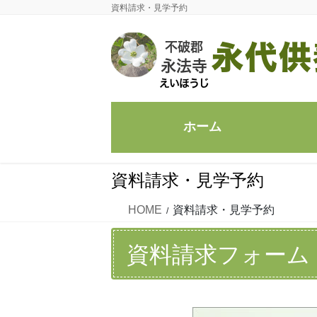
コ
ナ
資料請求・見学予約
ン
ビ
テ
ゲ
ン
ー
ツ
シ
に
ョ
移
ン
ホーム
動
に
移
資料請求・見学予約
動
HOME
資料請求・見学予約
資料請求フォーム